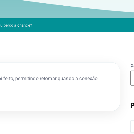
 eu perco a chance?
P
i feito, permitindo retomar quando a conexão
P