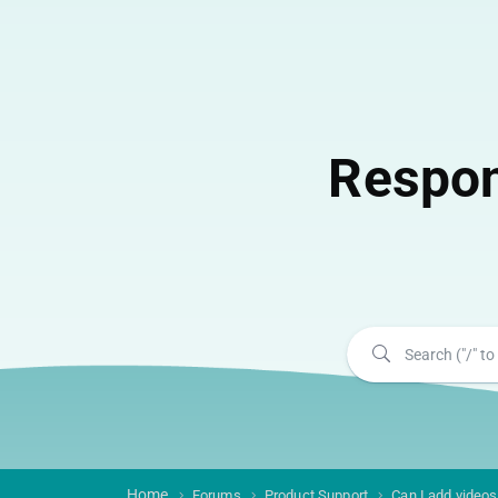
Respon
Home
Forums
Product Support
Can I add videos