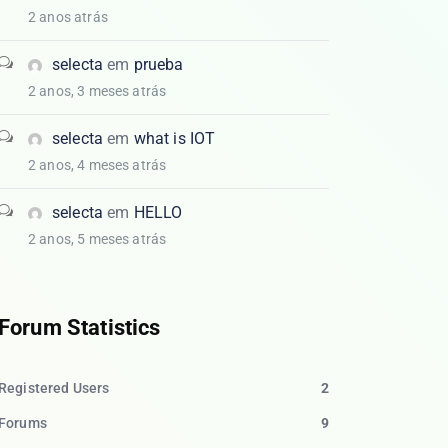
2 anos atrás
selecta
em
prueba
2 anos, 3 meses atrás
selecta
em
what is IOT
2 anos, 4 meses atrás
selecta
em
HELLO
2 anos, 5 meses atrás
Forum Statistics
Registered Users
2
Forums
9