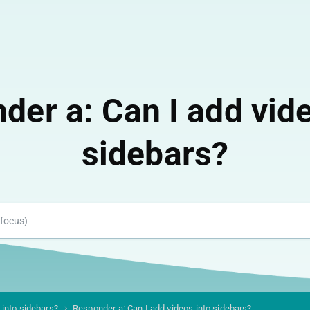
der a: Can I add vide
sidebars?
 into sidebars?
Responder a: Can I add videos into sidebars?