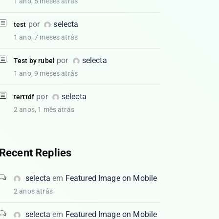
1 ano, 6 meses atrás
por
selecta
test
1 ano, 7 meses atrás
por
selecta
Test by rubel
1 ano, 9 meses atrás
por
selecta
terttdf
2 anos, 1 mês atrás
Recent Replies
selecta
em
Featured Image on Mobile
2 anos atrás
selecta
em
Featured Image on Mobile