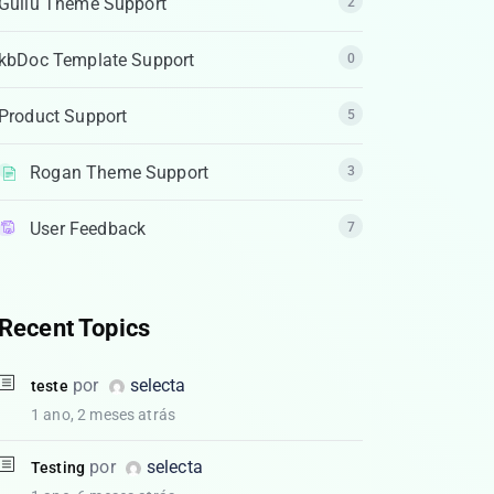
Gullu Theme Support
2
kbDoc Template Support
0
Product Support
5
Rogan Theme Support
3
User Feedback
7
Recent Topics
por
selecta
teste
1 ano, 2 meses atrás
por
selecta
Testing