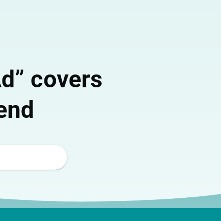
d” covers
end