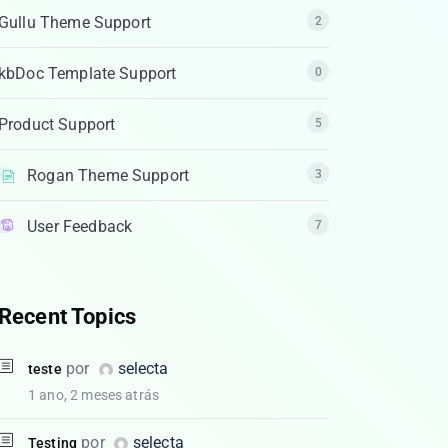
Gullu Theme Support
2
kbDoc Template Support
0
Product Support
5
Rogan Theme Support
3
User Feedback
7
Recent Topics
por
selecta
teste
1 ano, 2 meses atrás
por
selecta
Testing