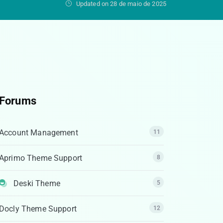
Updated on 28 de maio de 2025
Forums
Account Management
11
Aprimo Theme Support
8
Deski Theme
5
Docly Theme Support
12