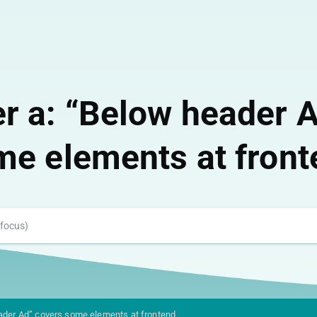
r a: “Below header A
me elements at front
ader Ad” covers some elements at frontend