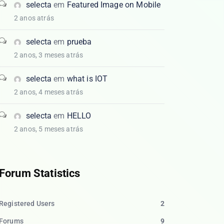
selecta
em
Featured Image on Mobile
2 anos atrás
selecta
em
prueba
2 anos, 3 meses atrás
selecta
em
what is IOT
2 anos, 4 meses atrás
selecta
em
HELLO
2 anos, 5 meses atrás
Forum Statistics
Registered Users
2
Forums
9