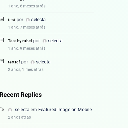
1 ano, 6 meses atrás
por
selecta
test
1 ano, 7 meses atrás
por
selecta
Test by rubel
1 ano, 9 meses atrás
por
selecta
terttdf
2 anos, 1 mês atrás
Recent Replies
selecta
em
Featured Image on Mobile
2 anos atrás