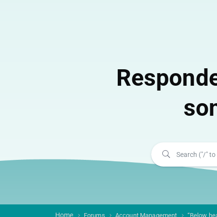
Responde
so
Home
Forums
Account Management
“Below he