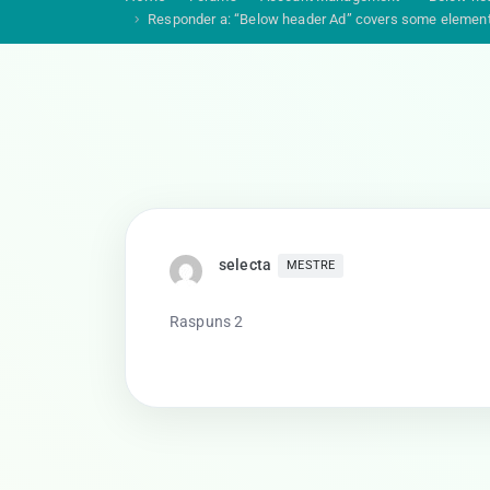
Responder a: “Below header Ad” covers some element
selecta
MESTRE
Raspuns 2